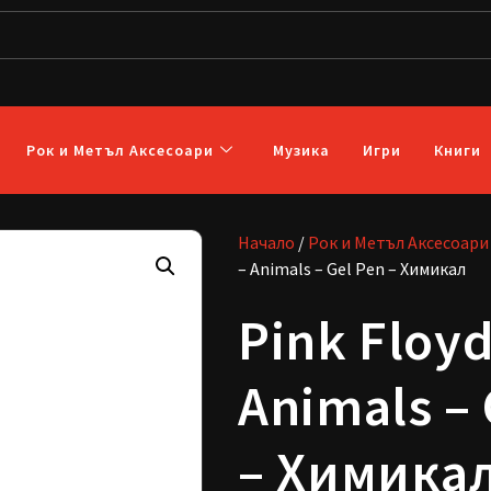
Рок и Метъл Аксесоари
Музика
Игри
Книги
Начало
/
Рок и Метъл Аксесоари
– Animals – Gel Pen – Химикал
Pink Floyd
Animals – 
– Химика