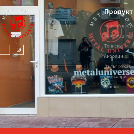
Продукт
Всички проду
Всички дрехи
Тениски
Анораци
Дълъг ръкав
Аксесоари
Шапки