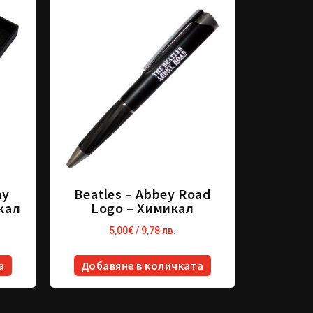
hy
Beatles – Abbey Road
кал
Logo – Химикал
5,00
€
/ 9,78 лв.
а
Добавяне в количката