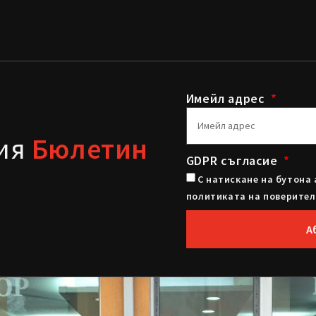
Имейл адрес
шия
Бюлетин
GDPR съгласие
С натискане на бутона 
политиката на поверител
А