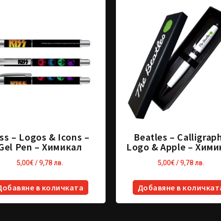
ss – Logos & Icons –
Beatles – Calligrap
Gel Pen – Химикал
Logo & Apple – Хими
5,00
€
/ 9,78 лв.
5,00
€
/ 9,78 лв.
Добавяне в количката
Добавяне в количкат