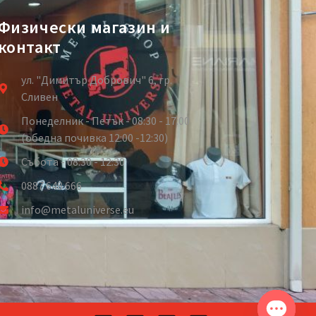
Физически магазин и
контакт
ул. "Димитър Добрович" 6, гр.
Сливен
Понеделник - Петък - 08:30 - 17:00
(обедна почивка 12:00 -12:30)
Събота - 08:30 - 12:30
0887 648 666
info@metaluniverse.eu