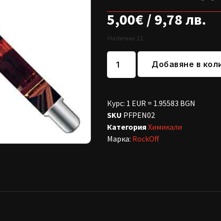
5,00
€
/ 9,78 лв.
Налични 11
Добавяне в кол
Курс: 1 EUR = 1.95583 BGN
SKU
PFPEN02
Категория
Химикали
Марка:
RockOff