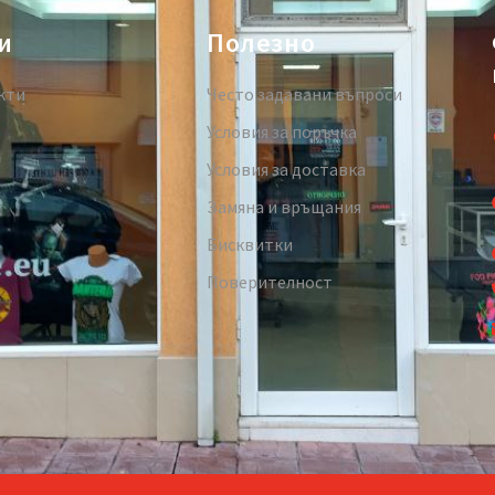
и
Полезно
кти
Често задавани въпроси
Условия за поръчка
Условия за доставка
Замяна и връщания
Бисквитки
Поверителност