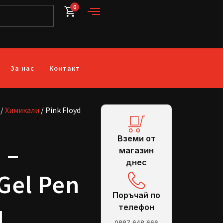
0
За нас
Контакт
/
Химикали
/ Pink Floyd
Вземи от
 –
магазин
днес
Gel Pen
Поръчай по
л
телефон
0887 648 666