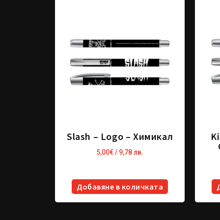
Slash – Logo – Химикал
Ki
5,00
€
/ 9,78 лв.
Добавяне в количката