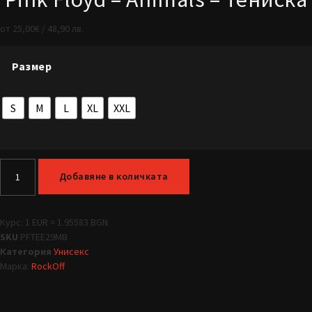
от
25,00
€
/ 48,90 лв.
Размер
S
M
L
XL
XXL
Добавяне в количката
Курс: 1 EUR = 1.95583 BGN
SKU
PFTEE29MB
Категория
Унисекс
Марка:
RockOff