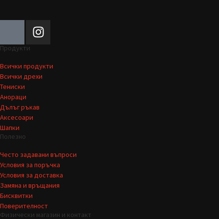
Продукти
Всички продукти
Всички дрехи
Тениски
Анораци
Дълъг ръкав
Аксесоари
Шапки
Полезно
Често задавани въпроси
Условия за поръчка
Условия за доставка
Замяна и връщания
Бисквитки
Поверителност
Физически магазин и контакт