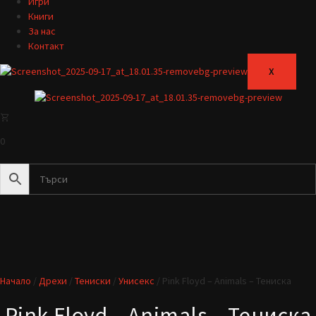
Игри
Книги
За нас
Контакт
X
0
Начало
/
Дрехи
/
Тениски
/
Унисекс
/ Pink Floyd – Animals – Тениска
Pink Floyd – Animals – Тениска