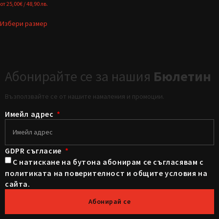
от
25,00
€
/ 48,90 лв.
Избери размер
Абонирайте се за нашия
Бюлетин
Възползвайте се от нашите намаления и промоции.
Имейл адрес
GDPR съгласие
С натискане на бутона абонирам се съгласявам с
политиката на поверителност и общите условия на
сайта.
Абонирай се