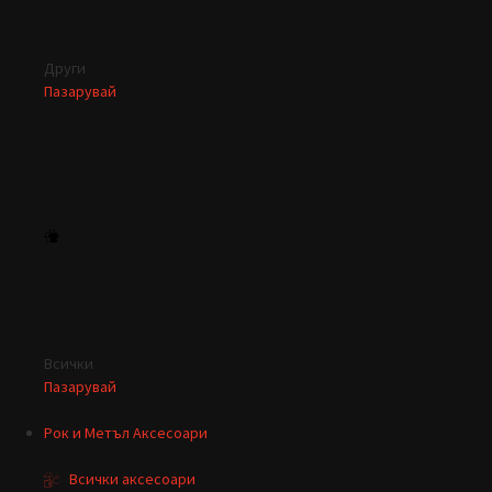
Други
Пазарувай
Всички
Пазарувай
Рок и Метъл Аксесоари
Всички аксесоари