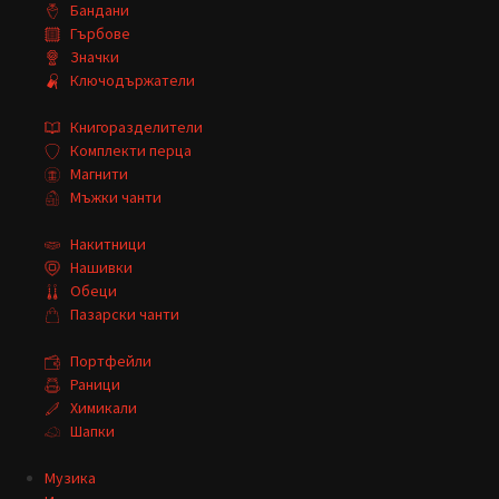
Бандани
Гърбове
Значки
Ключодържатели
Книгоразделители
Комплекти перца
Магнити
Мъжки чанти
Накитници
Нашивки
Обеци
Пазарски чанти
Портфейли
Раници
Химикали
Шапки
Музика