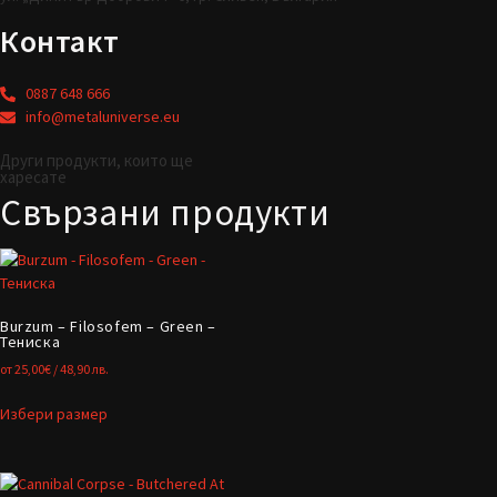
Контакт
0887 648 666
info@metaluniverse.eu
Други продукти, които ще
харесате
Свързани продукти
Burzum – Filosofem – Green –
Тениска
от
25,00
€
/ 48,90 лв.
Избери размер