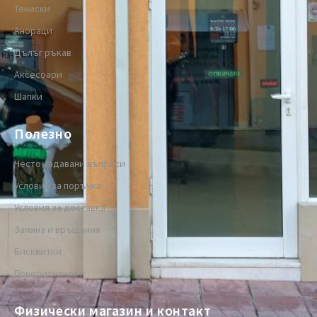
Тениски
Анораци
Дълъг ръкав
Аксесоари
Шапки
Полезно
Често задавани въпроси
Условия за поръчка
Условия за доставка
Замяна и връщания
Бисквитки
Поверителност
Физически магазин и контакт