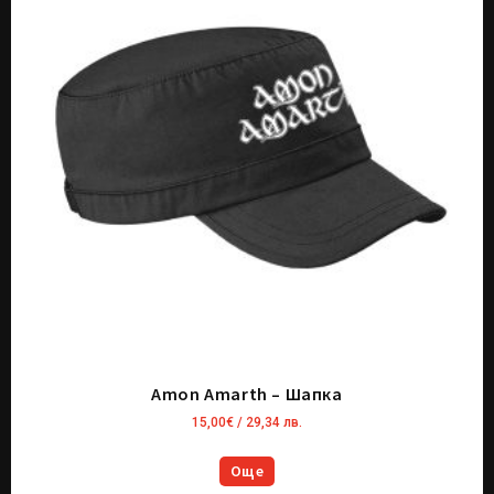
Amon Amarth – Шапка
15,00
€
/ 29,34 лв.
Още