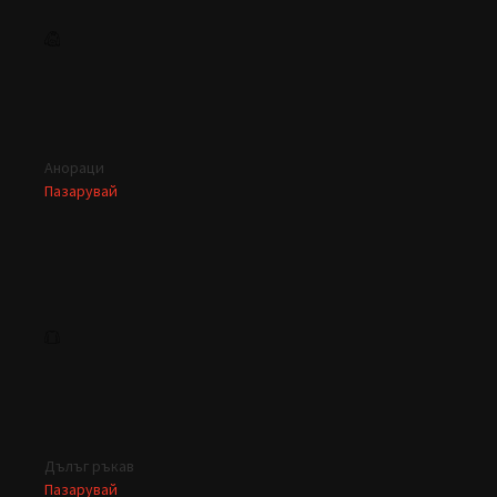
Анораци
Пазарувай
Дълъг ръкав
Пазарувай