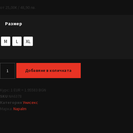
от
25,00
€
/ 48,90 лв.
Размер
M
L
XL
Добавяне в количката
Курс: 1 EUR = 1.95583 BGN
SKU
NA6378
Категория
Унисекс
Марка:
Napalm