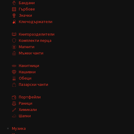
Бандани
Гърбове
Значки
Ключодържатели
Книгоразделители
Комплекти перца
Магнити
Мъжки чанти
Накитници
Нашивки
Обеци
Пазарски чанти
Портфейли
Раници
Химикали
Шапки
Музика