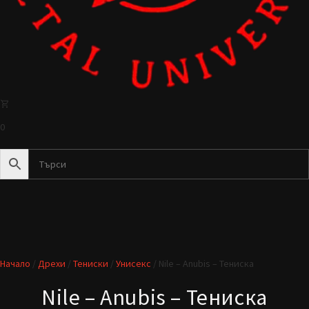
0
Начало
/
Дрехи
/
Тениски
/
Унисекс
/ Nile – Anubis – Тениска
Nile – Anubis – Тениска