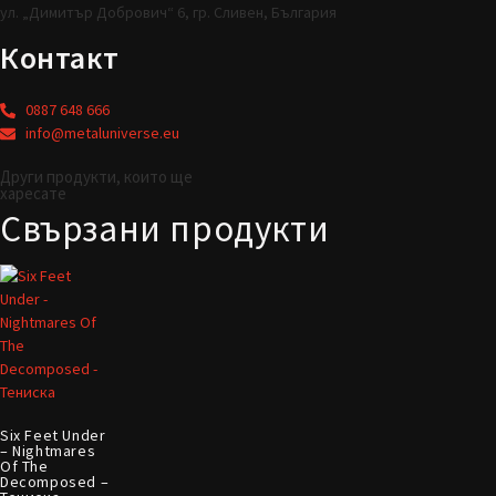
ул. „Димитър Добрович“ 6, гр. Сливен, България
Контакт
0887 648 666
info@metaluniverse.eu
Други продукти, които ще
харесате
Свързани продукти
Six Feet Under
– Nightmares
Of The
Decomposed –