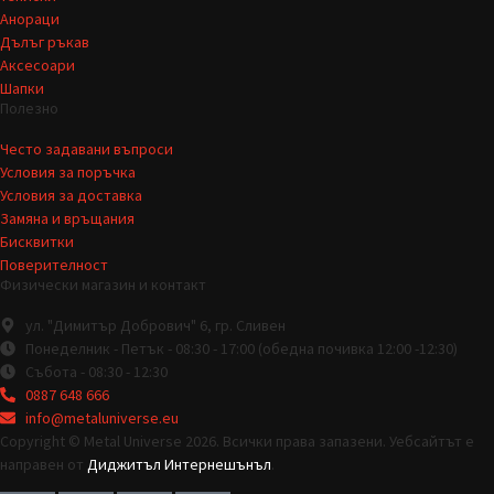
Анораци
Дълъг ръкав
Аксесоари
Шапки
Полезно
Често задавани въпроси
Условия за поръчка
Условия за доставка
Замяна и връщания
Бисквитки
Поверителност
Физически магазин и контакт
ул. "Димитър Добрович" 6, гр. Сливен
Понеделник - Петък - 08:30 - 17:00 (обедна почивка 12:00 -12:30)
Събота - 08:30 - 12:30
0887 648 666
info@metaluniverse.eu
Copyright © Metal Universe 2026. Всички права запазени. Уебсайтът е
направен от
Диджитъл Интернешънъл
.