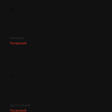
Анораци
Пазарувай
Дълъг ръкав
Пазарувай