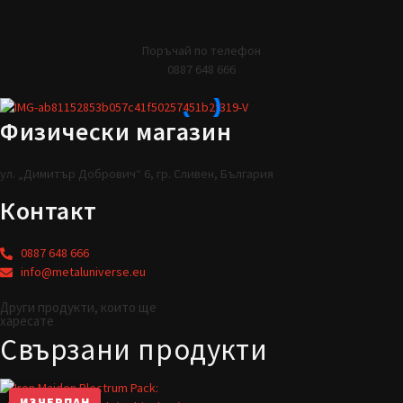
Поръчай по телефон
0887 648 666
Физически магазин
ул. „Димитър Добрович“ 6, гр. Сливен, България
Контакт
0887 648 666
info@metaluniverse.eu
Други продукти, които ще
харесате
Свързани продукти
ИЗЧЕРПАН