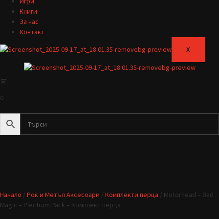
Игри
Книги
За нас
Контакт
X
0
Начало
/
Рок и Метъл Аксесоари
/
Комплекти перца
/ Motorhead – Bad
Magic – Plectrum Pack – Комплект перца