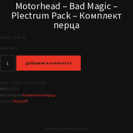
Motorhead – Bad Magic –
Plectrum Pack – Комплект
перца
5,00
€
/ 9,78 лв.
Налични 2
Добавяне в количката
Курс: 1 EUR = 1.95583 BGN
SKU
PP021
Категория
Комплекти перца
Марка:
RockOff
Вземи от магазин днес