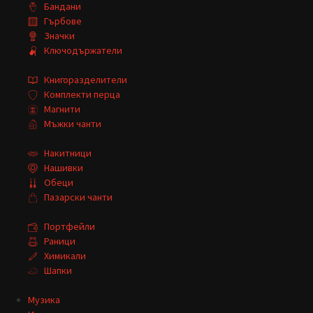
Бандани
Гърбове
Значки
Ключодържатели
Книгоразделители
Комплекти перца
Магнити
Мъжки чанти
Накитници
Нашивки
Обеци
Пазарски чанти
Портфейли
Раници
Химикали
Шапки
Музика