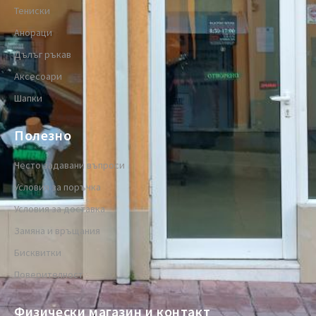
Тениски
Анораци
Дълъг ръкав
Аксесоари
Шапки
Полезно
Често задавани въпроси
Условия за поръчка
Условия за доставка
Замяна и връщания
Бисквитки
Поверителност
Физически магазин и контакт