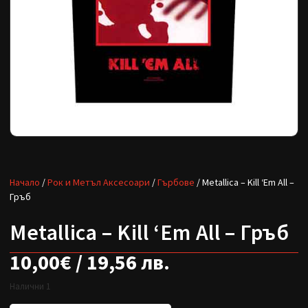
Начало
/
Рок и Метъл Аксесоари
/
Гърбове
/ Metallica – Kill ‘Em All –
Гръб
Metallica – Kill ‘Em All – Гръб
10,00
€
/ 19,56 лв.
Налични 1