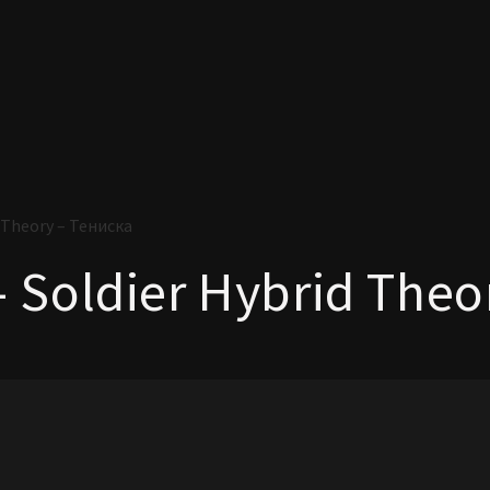
d Theory – Тениска
– Soldier Hybrid The