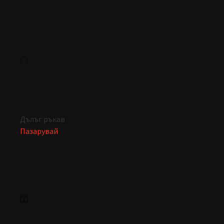
Дълъг ръкав
Пазарувай