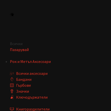
Всички
Пазарувай
Рок и Метъл Аксесоари
Всички аксесоари
Бандани
Гърбове
Значки
Ключодържатели
Книгоразделители