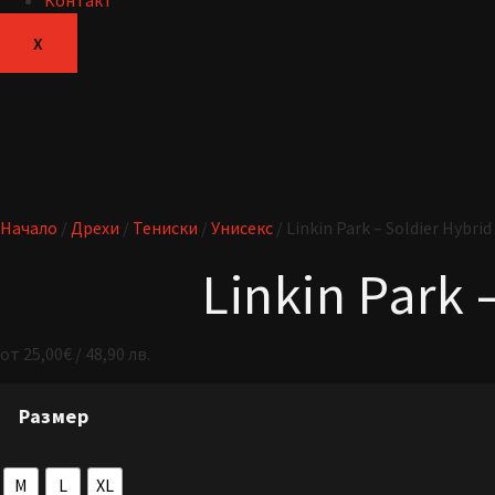
Контакт
X
Начало
/
Дрехи
/
Тениски
/
Унисекс
/ Linkin Park – Soldier Hybri
Linkin Park 
от
25,00
€
/ 48,90 лв.
Размер
M
L
XL