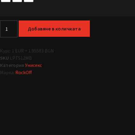
Добавяне в количката
Курс: 1 EUR = 1.95583 BGN
SKU
LPTS12MB
Категория
Унисекс
Марка:
RockOff