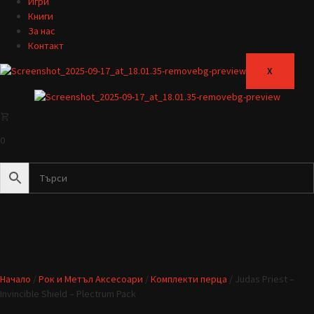
Игри
Книги
За нас
Контакт
X
0
Начало
/
Рок и Метъл Аксесоари
/
Комплекти перца
/ Judas Priest –
Invincible Shield – Plectrum Pack