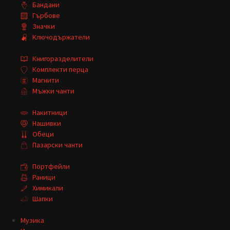
Бандани
Гърбове
Значки
Ключодържатели
Книгоразделители
Комплекти перца
Магнити
Мъжки чанти
Накитници
Нашивки
Обеци
Пазарски чанти
Портфейли
Раници
Химикали
Шапки
Музика