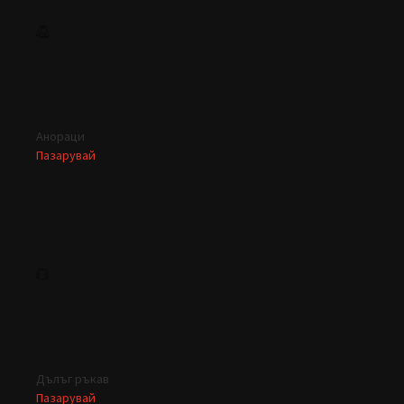
Анораци
Пазарувай
Дълъг ръкав
Пазарувай