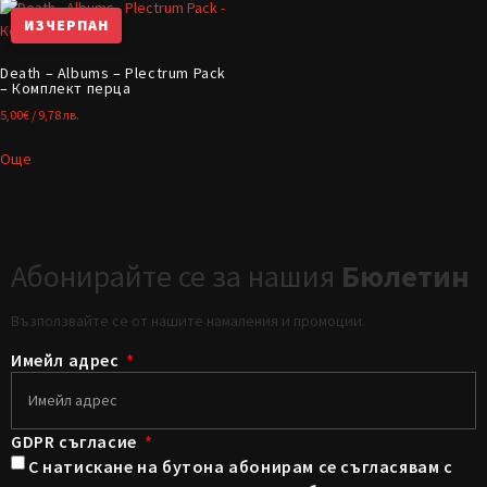
ИЗЧЕРПАН
Death – Albums – Plectrum Pack
– Комплект перца
5,00
€
/ 9,78 лв.
Още
Абонирайте се за нашия
Бюлетин
Възползвайте се от нашите намаления и промоции.
Имейл адрес
GDPR съгласие
С натискане на бутона абонирам се съгласявам с