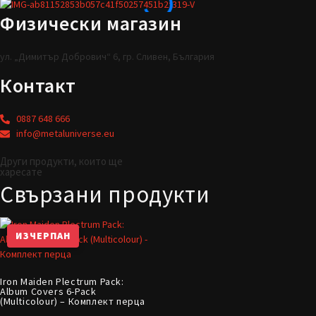
Физически магазин
ул. „Димитър Добрович“ 6, гр. Сливен, България
Контакт
0887 648 666
info@metaluniverse.eu
Други продукти, които ще
харесате
Свързани продукти
ИЗЧЕРПАН
Iron Maiden Plectrum Pack:
Album Covers 6-Pack
(Multicolour) – Комплект перца