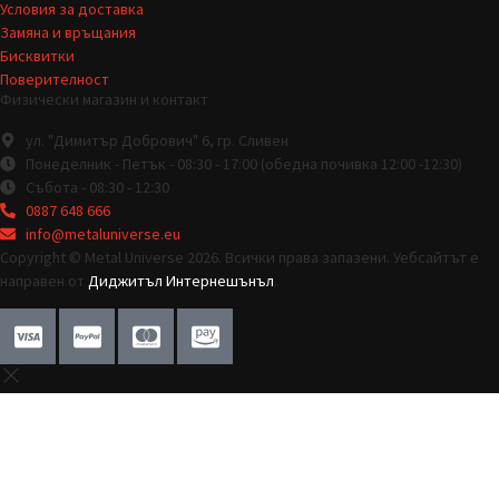
Условия за доставка
Замяна и връщания
Бисквитки
Поверителност
Физически магазин и контакт
ул. "Димитър Добрович" 6, гр. Сливен
Понеделник - Петък - 08:30 - 17:00 (обедна почивка 12:00 -12:30)
Събота - 08:30 - 12:30
0887 648 666
info@metaluniverse.eu
Copyright © Metal Universe 2026. Всички права запазени. Уебсайтът е
направен от
Диджитъл Интернешънъл
.