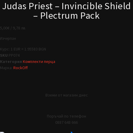
Judas Priest – Invincible Shield
– Plectrum Pack
5,00
€
/ 9,78 лв.
Изчерпан
Курс: 1 EUR = 1.95583 BGN
SKU
PP074
Категория
Комплекти перца
Марка:
RockOff
Вземи от магазин днес
Поръчай по телефон
0887 648 666