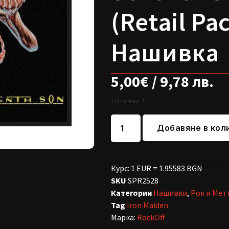
(Retail Pac
Нашивка
5,00
€
/ 9,78 лв.
Налични 4
Добавяне в кол
Курс: 1 EUR = 1.95583 BGN
SKU
SPR2528
Категории
Нашивки
,
Рок и Мет
Tag
Iron Maiden
Марка:
RockOff