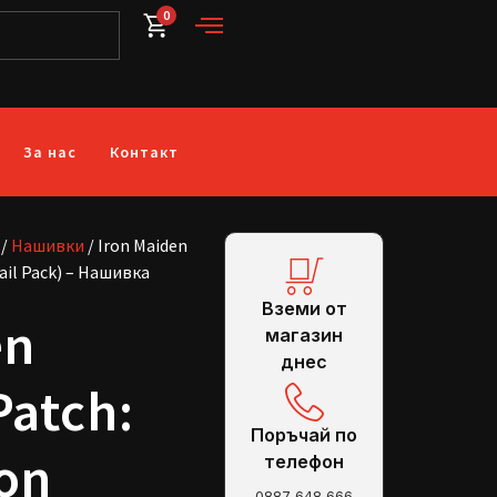
0
За нас
Контакт
/
Нашивки
/ Iron Maiden
ail Pack) – Нашивка
Вземи от
en
магазин
днес
Patch:
Поръчай по
on
телефон
0887 648 666