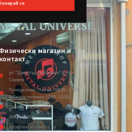
бонирай се
Физически магазин и
контакт
ул. "Димитър Добрович" 6, гр.
Сливен
Понеделник - Петък - 08:30 - 17:00
(обедна почивка 12:00 -12:30)
Събота - 08:30 - 12:30
0887 648 666
info@metaluniverse.eu