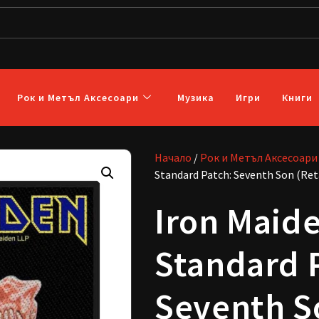
Рок и Метъл Аксесоари
Музика
Игри
Книги
Начало
/
Рок и Метъл Аксесоари
Standard Patch: Seventh Son (Ret
Iron Maid
Standard 
Seventh S