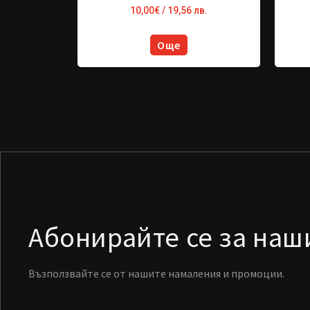
10,00
€
/ 19,56 лв.
Още
Абонирайте се за на
Възползвайте се от нашите намаления и промоции.