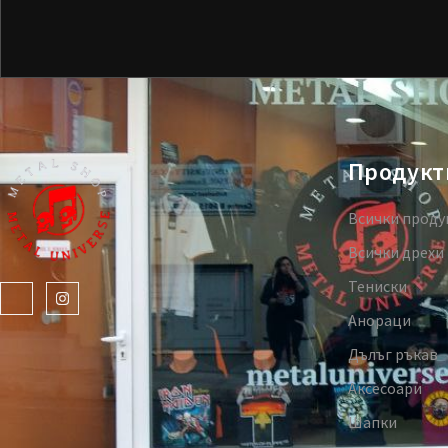
Продукт
Всички проду
Всички дрехи
Тениски
Анораци
Дълъг ръкав
Аксесоари
Шапки