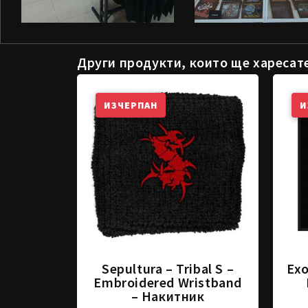
Други продукти, които ще харесат
ИЗЧЕРПАН
И
Sepultura – Tribal S –
Exo
Embroidered Wristband
– Накитник