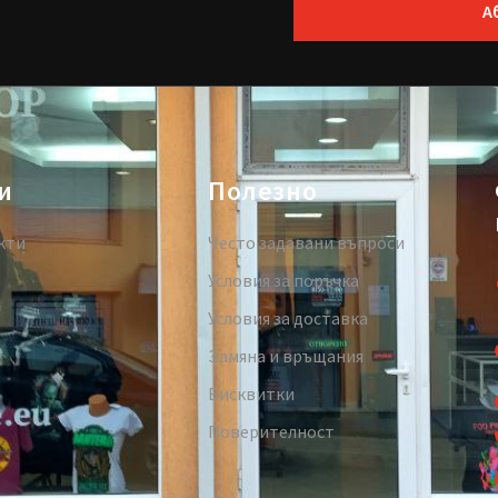
А
и
Полезно
кти
Често задавани въпроси
Условия за поръчка
Условия за доставка
Замяна и връщания
Бисквитки
Поверителност