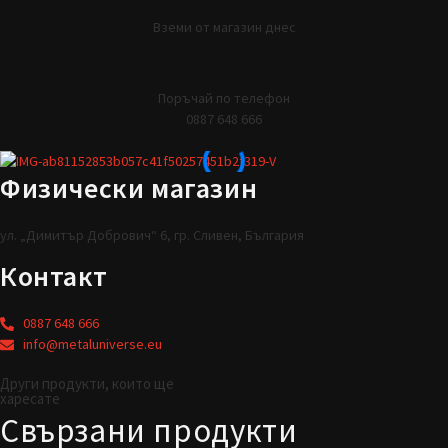
Вземи от магазин днес
Поръчай по телефон
0887 648 666
Физически магазин
ул. „Димитър Добрович“ 6, гр. Сливен, България
Контакт
0887 648 666
info@metaluniverse.eu
Други продукти, които ще
харесате
Свързани продукти