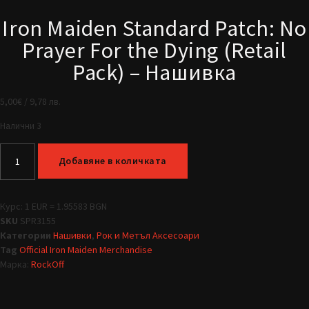
Iron Maiden Standard Patch: No
Prayer For the Dying (Retail
Pack) – Нашивка
5,00
€
/ 9,78 лв.
Налични 3
Добавяне в количката
Курс: 1 EUR = 1.95583 BGN
SKU
SPR3155
Категории
Нашивки
,
Рок и Метъл Аксесоари
Tag
Official Iron Maiden Merchandise
Марка:
RockOff