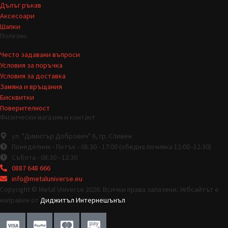
Дълъг ръкав
Аксесоари
Шапки
Полезно
Често задавани въпроси
Условия за поръчка
Условия за доставка
Замяна и връщания
Бисквитки
Поверителност
Физически магазин и контакт
ул. "Димитър Добрович" 6, гр. Сливен
Понеделник - Петък - 08:30 - 17:00 (обедна почивка 12:00 -12:30)
Събота - 08:30 - 12:30
0887 648 666
info@metaluniverse.eu
Copyright © Metal Universe 2026. Всички права запазени. Уебсайтът е
направен от
Диджитъл Интернешънъл
.