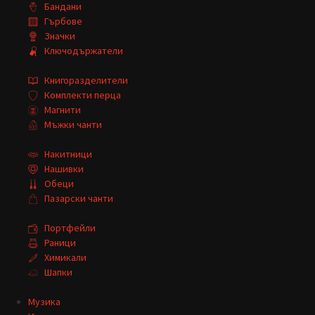
Бандани
Гърбове
Значки
Ключодържатели
Книгоразделители
Комплекти перца
Магнити
Мъжки чанти
Накитници
Нашивки
Обеци
Пазарски чанти
Портфейли
Раници
Химикали
Шапки
Музика