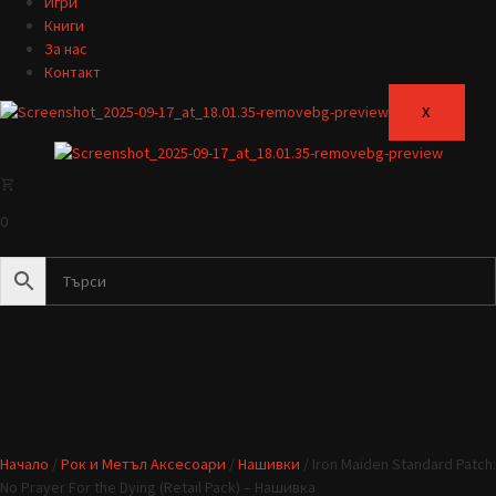
Игри
Книги
За нас
Контакт
X
0
Начало
/
Рок и Метъл Аксесоари
/
Нашивки
/ Iron Maiden Standard Patch:
No Prayer For the Dying (Retail Pack) – Нашивка