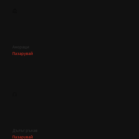
Анораци
Пазарувай
Дълъг ръкав
Пазарувай