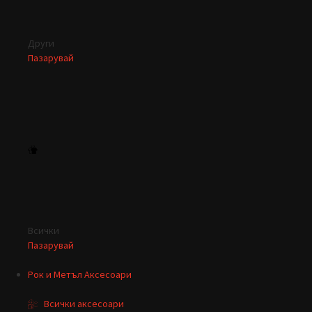
Други
Пазарувай
Всички
Пазарувай
Рок и Метъл Аксесоари
Всички аксесоари