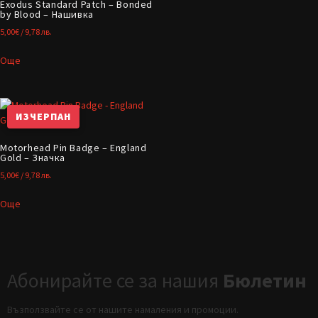
Exodus Standard Patch – Bonded
by Blood – Нашивка
5,00
€
/ 9,78 лв.
Още
ИЗЧЕРПАН
Motorhead Pin Badge – England
Gold – Значка
5,00
€
/ 9,78 лв.
Още
Абонирайте се за нашия
Бюлетин
Възползвайте се от нашите намаления и промоции.