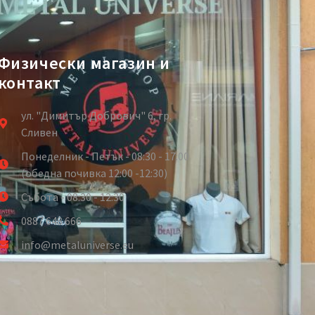
Физически магазин и
контакт
ул. "Димитър Добрович" 6, гр.
Сливен
Понеделник - Петък - 08:30 - 17:00
(обедна почивка 12:00 -12:30)
Събота - 08:30 - 12:30
0887 648 666
info@metaluniverse.eu