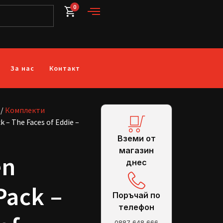
0
За нас
Контакт
/
Комплекти
k – The Faces of Eddie –
Вземи от
магазин
en
днес
Pack –
Поръчай по
телефон
0887 648 666