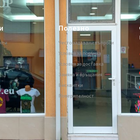
и
Полезно
кти
Често задавани въпроси
Условия за поръчка
Условия за доставка
Замяна и връщания
Бисквитки
Поверителност