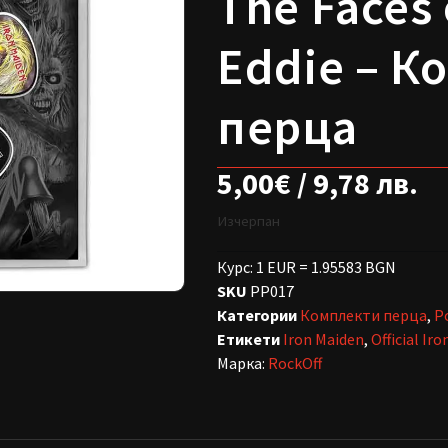
The Faces 
Eddie – К
перца
5,00
€
/ 9,78 лв.
Изчерпан
Курс: 1 EUR = 1.95583 BGN
SKU
PP017
Категории
Комплекти перца
,
Р
Етикети
Iron Maiden
,
Official Ir
Марка:
RockOff