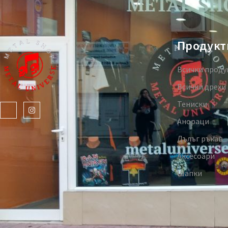
Продукт
Всички проду
Всички дрехи
Тениски
Анораци
Дълъг ръкав
Аксесоари
Шапки