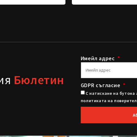
Имейл адрес
шия
Бюлетин
GDPR съгласие
С натискане на бутона 
политиката на поверител
А