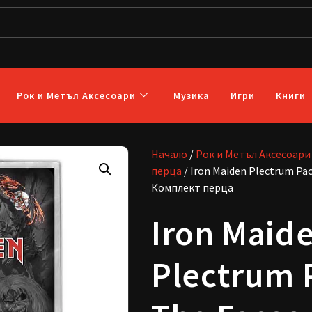
Рок и Метъл Аксесоари
Музика
Игри
Книги
Начало
/
Рок и Метъл Аксесоари
перца
/ Iron Maiden Plectrum Pac
Комплект перца
Iron Maid
Plectrum 