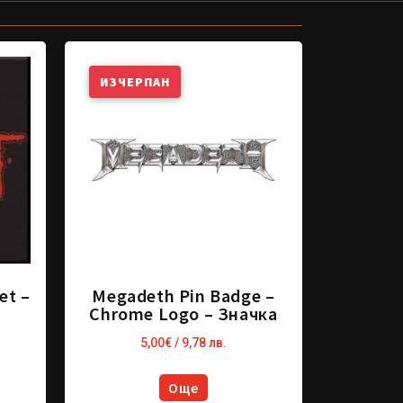
ИЗЧЕРПАН
et –
Megadeth Pin Badge –
Chrome Logo – Значка
5,00
€
/ 9,78 лв.
Още