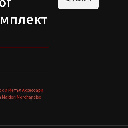
of
омплект
ок и Метъл Аксесоари
on Maiden Merchandise