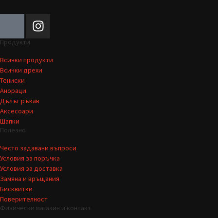
Продукти
Всички продукти
Всички дрехи
Тениски
Анораци
Дълъг ръкав
Аксесоари
Шапки
Полезно
Често задавани въпроси
Условия за поръчка
Условия за доставка
Замяна и връщания
Бисквитки
Поверителност
Физически магазин и контакт