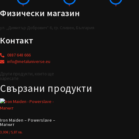
Физически магазин
ул. „Димитър Добрович“ 6, гр. Сливен, България
Контакт
0887 648 666
info@metaluniverse.eu
Други продукти, които ще
харесате
Свързани продукти
Iron Maiden – Powerslave –
Магнит
3,00
€
/ 5,87 лв.