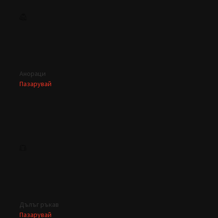
Анораци
Пазарувай
Дълъг ръкав
Пазарувай