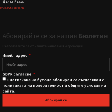
– Дълъг Ръкав
от
35,00
€
/ 68,45 лв.
Абонирайте се за нашия
Бюлетин
Възползвайте се от нашите намаления и промоции.
Имейл адрес
GDPR съгласие
С натискане на бутона абонирам се съгласявам с
политиката на поверителност и общите условия на
сайта.
Абонирай се