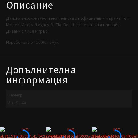
Описание
Дамска висококачествена тениска от официалния мърч на Iron
Maiden. Модел ‘Legacy Of The Beast’ с впечатляващ дизайн.
Дизайн с лице и гръб.
Изработена от 100% памук.
Допълнителна
информация
Размер
S, L, XL, XXL