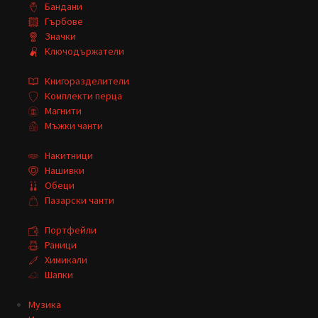
Бандани
Гърбове
Значки
Ключодържатели
Книгоразделители
Комплекти перца
Магнити
Мъжки чанти
Накитници
Нашивки
Обеци
Пазарски чанти
Портфейли
Раници
Химикали
Шапки
Музика