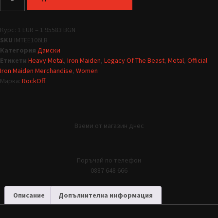
Курс: 1 EUR = 1.95583 BGN
SKU
IMTEE106LB
Категория
Дамски
Етикети
Heavy Metal
,
Iron Maiden
,
Legacy Of The Beast
,
Metal
,
Official
Iron Maiden Merchandise
,
Women
Марка:
RockOff
Вземи от магазин днес
Поръчай по телефон
0887 648 666
Описание
Допълнителна информация