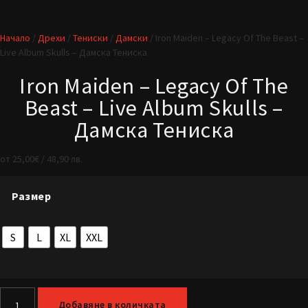
Начало
/
Дрехи
/
Тениски
/
Дамски
/ Iron Maiden – Legacy Of The Beast –
Live Album Skulls – Дамска Тениска
Iron Maiden – Legacy Of The
Beast – Live Album Skulls –
Дамска Тениска
от
25,00
€
/ 48,90 лв.
Размер
S
L
XL
XXL
Добавяне в количката