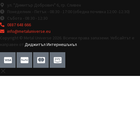
ул. "Димитър Добрович" 6, гр. Сливен
Понеделник - Петък - 08:30 - 17:00 (обедна почивка 12:00 -12:30)
Събота - 08:30 - 12:30
0887 648 666
info@metaluniverse.eu
Copyright © Metal Universe 2026. Всички права запазени. Уебсайтът е
направен от
Диджитъл Интернешънъл
.