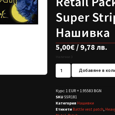
Retail Pa
Super Stri
Нашивка
5,00
€
/ 9,78 лв.
Налични 3
Добавяне в кол
Курс: 1 EUR = 1.95583 BGN
SKU
SSR181
Категория
Нашивки
Етикети
Battle vest patch
,
Heav