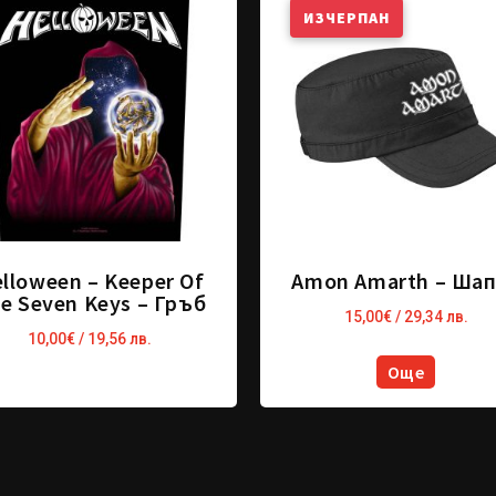
ИЗЧЕРПАН
lloween – Keeper Of
Amon Amarth – Ша
e Seven Keys – Гръб
15,00
€
/ 29,34 лв.
10,00
€
/ 19,56 лв.
Още