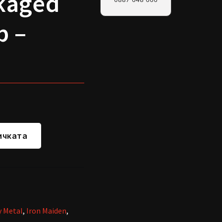
ckaged
p –
ичката
y Metal
,
Iron Maiden
,