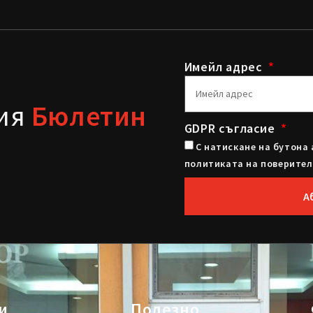
Имейл адрес
шия
Бюлетин
GDPR съгласие
С натискане на бутона 
политиката на поверител
А
и
Полезно