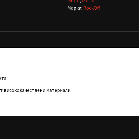
Metal
,
Patch
Марка:
RockOff
нта.
т висококачествени материали.