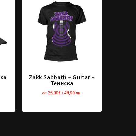
пка
Zakk Sabbath – Guitar –
Тениска
от
25,00
€
/ 48,90 лв.