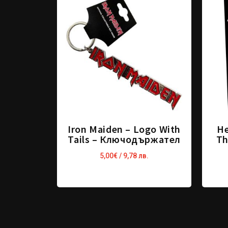
Iron Maiden – Logo With
He
Tails – Ключодържател
Th
5,00
€
/ 9,78 лв.