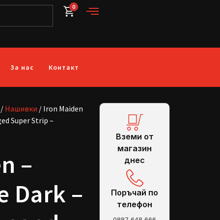
0
За нас
Контакт
/
Нашивки
/ Iron Maiden
ged Super Strip –
Вземи от
магазин
n –
днес
e Dark –
Поръчай по
телефон
0887 648 666