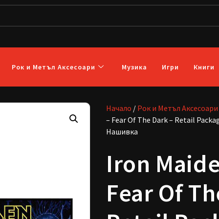
Рок и Метъл Аксесоари
Музика
Игри
Книги
Начало
/
Рок и Метъл Аксесоари
– Fear Of The Dark – Retail Packa
Нашивка
Iron Maide
Fear Of Th