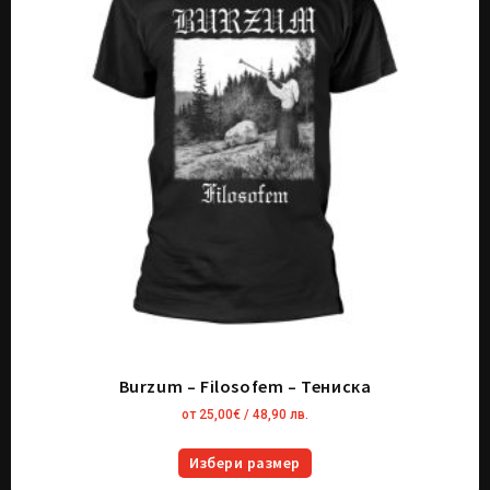
Burzum – Filosofem – Тениска
от
25,00
€
/ 48,90 лв.
Избери размер