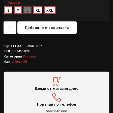
Размер
S
M
L
XL
XXL
Добавяне в количката
Курс: 1 EUR = 1.95583 BGN
SKU
INFLATS10MB
Категория
Унисекс
Марка:
RockOff
Вземи от магазин днес
Поръчай по телефон
0887 648 666