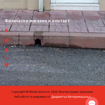
Бисквитки
Поверителност
Физически магазин и контакт
ул. "Димитър Добрович" 6, гр. Сливен
Понеделник - Петък - 08:30 - 17:00 (обедна почивка 12:00
-12:30)
Събота - 08:30 - 12:30
0887 648 666
info@metaluniverse.eu
Copyright © Metal Universe 2026. Всички права запазени.
Уебсайтът е направен от
Диджитъл Интернешънъл
.