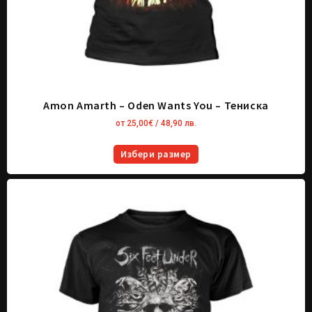
Amon Amarth – Oden Wants You – Тениска
от
25,00
€
/ 48,90 лв.
Избери размер