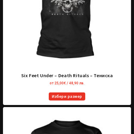
Six Feet Under – Death Rituals – Тениска
от
25,00
€
/ 48,90 лв.
Избери размер