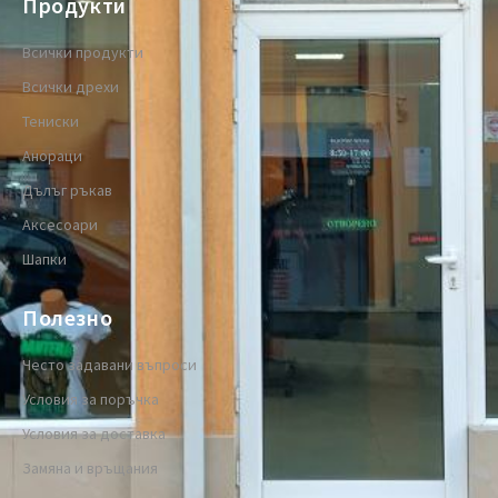
Продукти
Всички продукти
Всички дрехи
Тениски
Анораци
Дълъг ръкав
Аксесоари
Шапки
Полезно
Често задавани въпроси
Условия за поръчка
Условия за доставка
Замяна и връщания