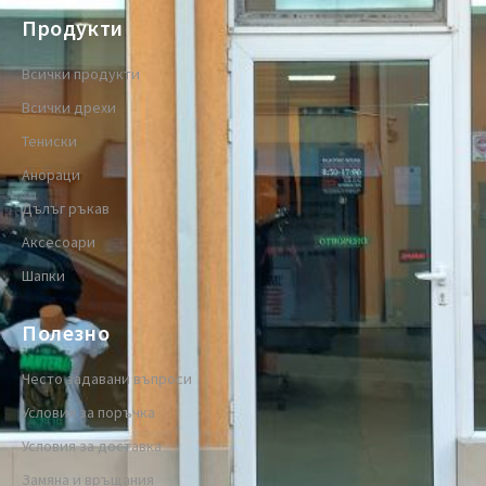
Продукти
Всички продукти
Всички дрехи
Тениски
Анораци
Дълъг ръкав
Аксесоари
Шапки
Полезно
Често задавани въпроси
Условия за поръчка
Условия за доставка
Замяна и връщания