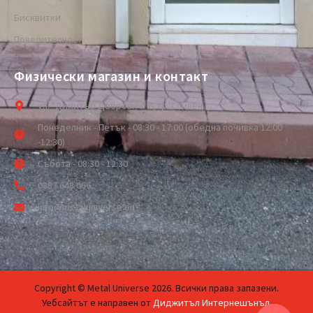
Бисквитки
Поверителност
Физически магазин и контакт
ул. "Димитър Добрович" 6, гр. Сливен
Понеделник - Петък - 08:30 - 17:00 (обедна почивка 12:00
-12:30)
Събота - 08:30 - 12:30
0887 648 666
info@metaluniverse.eu
Copyright © Metal Universe 2026. Всички права запазени.
Уебсайтът е направен от
Диджитъл Интернешънъл
.