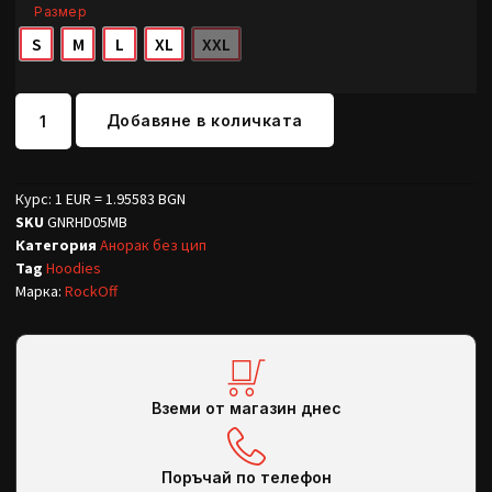
Размер
S
M
L
XL
XXL
Добавяне в количката
Курс: 1 EUR = 1.95583 BGN
SKU
GNRHD05MB
Категория
Анорак без цип
Tag
Hoodies
Марка:
RockOff
Вземи от магазин днес
Поръчай по телефон