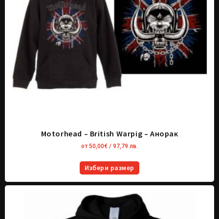
Motorhead – British Warpig – Анорак
от
50,00
€
/ 97,79 лв.
Избери размер