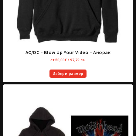
AC/DC – Blow Up Your Video – Анорак
от
50,00
€
/ 97,79 лв.
Избери размер