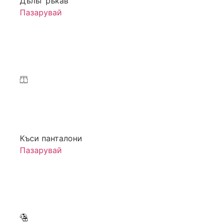
Дълъг ръкав
Пазарувай
Къси панталони
Пазарувай