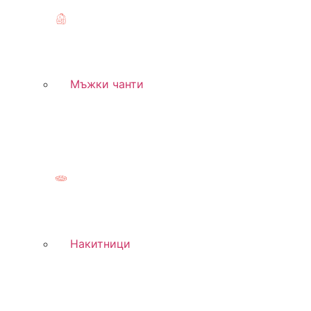
Мъжки чанти
Накитници