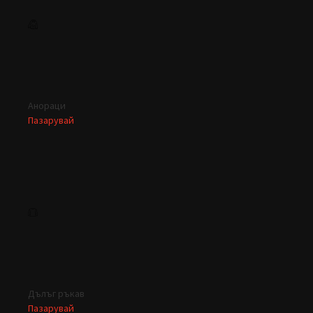
Анораци
Пазарувай
Дълъг ръкав
Пазарувай