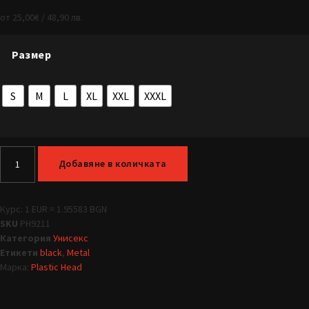
от
25,00
€
/ 48,90 лв.
Размер
S
M
L
XL
XXL
XXXL
Добавяне в количката
Курс: 1 EUR = 1.95583 BGN
SKU
PH9211
Категория
Унисекс
Етикети
black
,
Metal
Марка:
Plastic Head