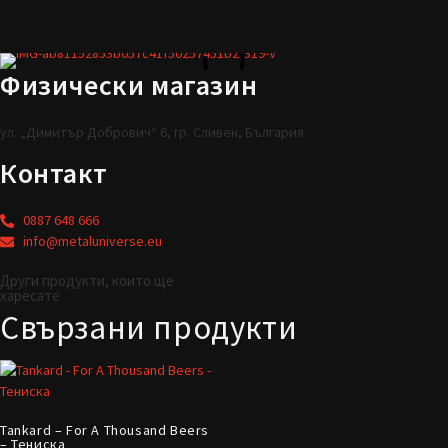
Физически магазин
ул. „Димитър Добрович“ 6, гр. Сливен, България
Контакт
0887 648 666
info@metaluniverse.eu
Други продукти, които ще
харесате
Свързани продукти
Tankard – For A Thousand Beers
– Тениска