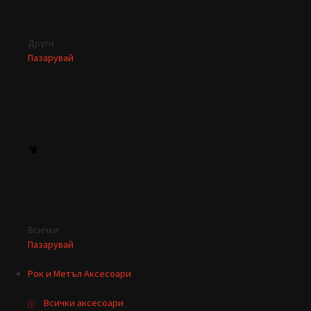
Други
Пазарувай
Всички
Пазарувай
Рок и Метъл Аксесоари
Всички аксесоари