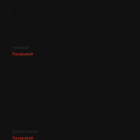
Анораци
Пазарувай
Дълъг ръкав
Пазарувай