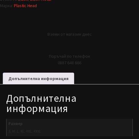
Марка:
Plastic Head
Вземи от магазин днес
Поръчай по телефон
0887 648 666
Допълнителна информация
Допълнителна
информация
Размер
S, M, L, XL, XXL, XXXL