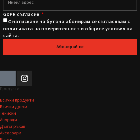
GDPR съгласие
С натискане на бутона абонирам се съгласявам с
политиката на поверителност и общите условия на
сайта.
Абонирай се
Продукти
Всички продукти
Всички дрехи
Тениски
Анораци
Дълъг ръкав
Аксесоари
Шапки