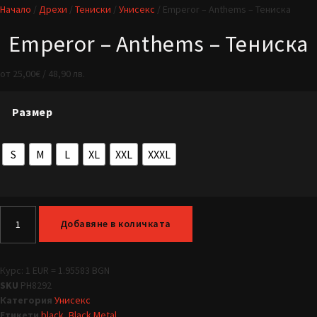
Начало
/
Дрехи
/
Тениски
/
Унисекс
/ Emperor – Anthems – Тениска
Emperor – Anthems – Тениска
от
25,00
€
/ 48,90 лв.
Размер
S
M
L
XL
XXL
XXXL
Добавяне в количката
Курс: 1 EUR = 1.95583 BGN
SKU
PH8292
Категория
Унисекс
Етикети
black
,
Black Metal