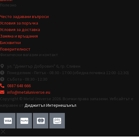
Полезно
Често задавани въпроси
Условия за поръчка
Условия за доставка
Замяна и връщания
Бисквитки
Поверителност
Физически магазин и контакт
ул. "Димитър Добрович" 6, гр. Сливен
Понеделник - Петък - 08:30 - 17:00 (обедна почивка 12:00 -12:30)
Събота - 08:30 - 12:30
0887 648 666
info@metaluniverse.eu
Copyright © Metal Universe 2026. Всички права запазени. Уебсайтът е
направен от
Диджитъл Интернешънъл
.