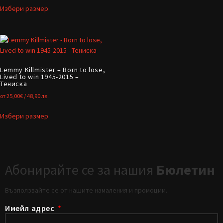
Избери размер
Lemmy Killmister – Born to lose,
Lived to win 1945-2015 –
Тениска
от
25,00
€
/ 48,90 лв.
Избери размер
Абонирайте се за нашия
Бюлетин
Възползвайте се от нашите намаления и промоции.
Имейл адрес