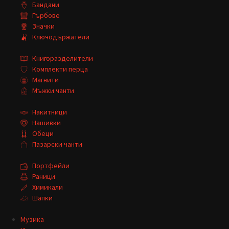
Бандани
Гърбове
Значки
Ключодържатели
Книгоразделители
Комплекти перца
Магнити
Мъжки чанти
Накитници
Нашивки
Обеци
Пазарски чанти
Портфейли
Раници
Химикали
Шапки
Музика