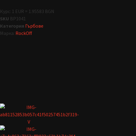
Курс: 1 EUR = 1.95583 BGN
SKU
BP1041
Категория
Гърбове
Марка:
RockOff