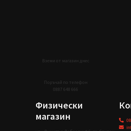
Вземи от магазин днес
Поръчай по телефон
0887 648 666
Физически
Ко
магазин
08
in