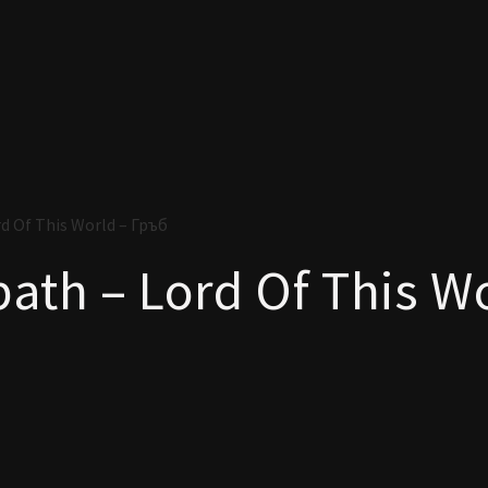
d Of This World – Гръб
ath – Lord Of This W