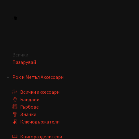
Всички
Пазарувай
Рок и Метъл Аксесоари
Всички аксесоари
Бандани
Гърбове
Значки
Ключодържатели
Книгоразделители