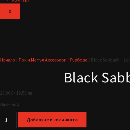
Контакт
X
Начало
/
Рок и Метъл Аксесоари
/
Гърбове
/ Black Sabbath – Lor
Black Sabb
10,00
€
/ 19,56 лв.
Налични 2
Добавяне в количката