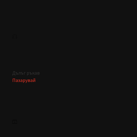
Дълъг ръкав
Пазарувай