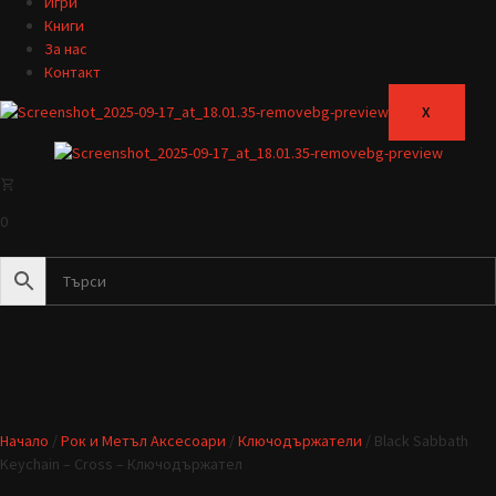
Игри
Книги
За нас
Контакт
X
0
Начало
/
Рок и Метъл Аксесоари
/
Ключодържатели
/ Black Sabbath
Keychain – Cross – Ключодържател