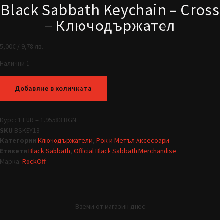
Black Sabbath Keychain – Cross
– Ключодържател
5,00
€
/ 9,78 лв.
Налични 1
Добавяне в количката
Курс: 1 EUR = 1.95583 BGN
SKU
BSKEY13
Категории
Ключодържатели
,
Рок и Метъл Аксесоари
Етикети
Black Sabbath
,
Official Black Sabbath Merchandise
Марка:
RockOff
Вземи от магазин днес