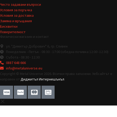
Често задавани въпроси
Условия за поръчка
Условия за доставка
Замяна и връщания
Бисквитки
Поверителност
Физически магазин и контакт
ул. "Димитър Добрович" 6, гр. Сливен
Понеделник - Петък - 08:30 - 17:00 (обедна почивка 12:00 -12:30)
Събота - 08:30 - 12:30
0887 648 666
info@metaluniverse.eu
Copyright © Metal Universe 2026. Всички права запазени. Уебсайтът е
направен от
Диджитъл Интернешънъл
.