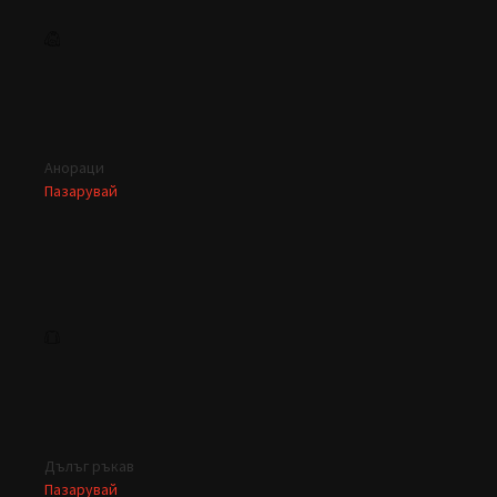
Анораци
Пазарувай
Дълъг ръкав
Пазарувай