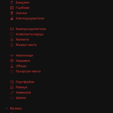
Бандани
Гърбове
Значки
Ключодържатели
Книгоразделители
Комплекти перца
Магнити
Мъжки чанти
Накитници
Нашивки
Обеци
Пазарски чанти
Портфейли
Раници
Химикали
Шапки
Музика