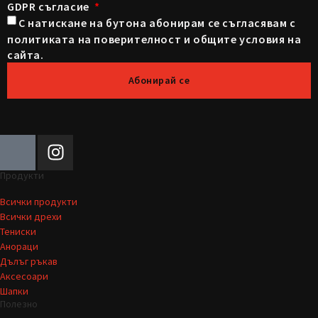
GDPR съгласие
С натискане на бутона абонирам се съгласявам с
политиката на поверителност и общите условия на
сайта.
Абонирай се
Продукти
Всички продукти
Всички дрехи
Тениски
Анораци
Дълъг ръкав
Аксесоари
Шапки
Полезно