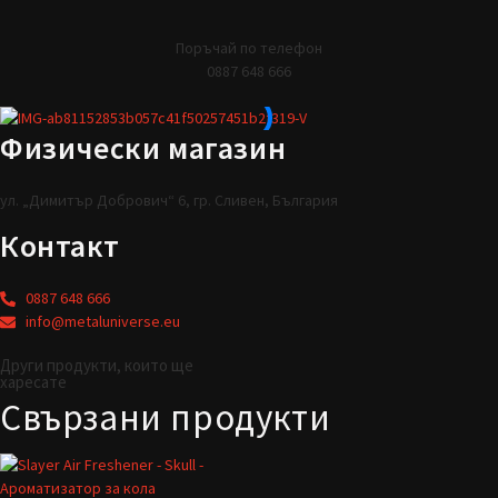
Поръчай по телефон
0887 648 666
Физически магазин
ул. „Димитър Добрович“ 6, гр. Сливен, България
Контакт
0887 648 666
info@metaluniverse.eu
Други продукти, които ще
харесате
Свързани продукти