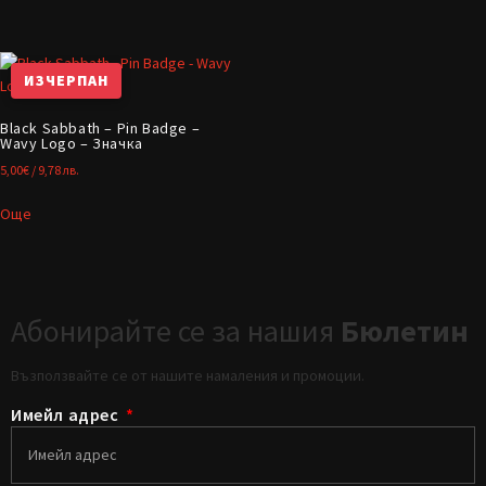
ИЗЧЕРПАН
Black Sabbath – Pin Badge –
Wavy Logo – Значка
5,00
€
/ 9,78 лв.
Още
Абонирайте се за нашия
Бюлетин
Възползвайте се от нашите намаления и промоции.
Имейл адрес