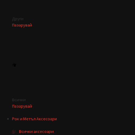
Други
Пазарувай
Всички
Пазарувай
Рок и Метъл Аксесоари
Всички аксесоари