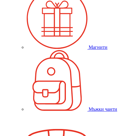
Магнити
Мъжки чанти