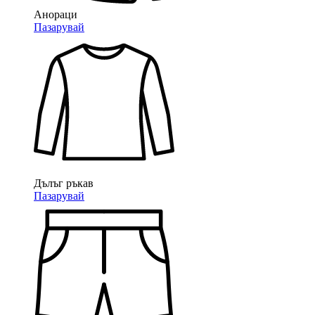
Анораци
Пазарувай
Дълъг ръкав
Пазарувай