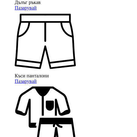
Дълъг ръкав
Пазарувай
Къси панталони
Пазарувай