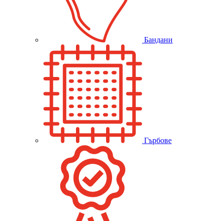
Бандани
Гърбове