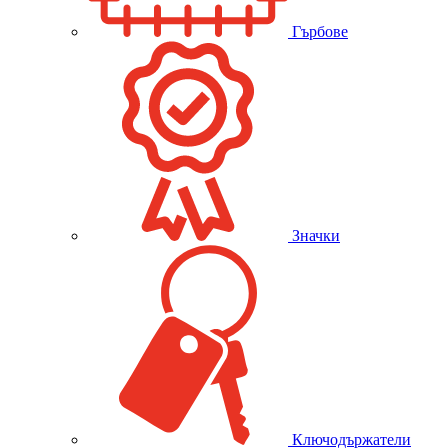
Гърбове
Значки
Ключодържатели