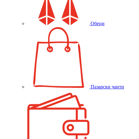
Обеци
Пазарски чанти