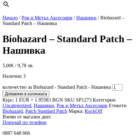
Начало
/
Рок и Метъл Аксесоари
/
Нашивки
/ Biohazard –
Standard Patch – Нашивка
Biohazard – Standard Patch –
Нашивка
5,00
€
/ 9,78 лв.
Налични 3
количество за Biohazard - Standard Patch - Нашивка
Добавяне в количката
Курс: 1 EUR = 1.95583 BGN
SKU
SP1273
Категории
Uncategorized
,
Нашивки
,
Рок и Метъл Аксесоари
Етикети
Biohazard
,
Patch Standard Patch
Марка:
RockOff
Вземи от магазин днес
Поръчай по телефон
0887 648 666