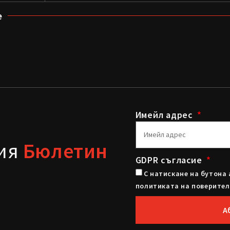
е
Имейл адрес
шия
Бюлетин
GDPR съгласие
С натискане на бутона 
политиката на поверител
А