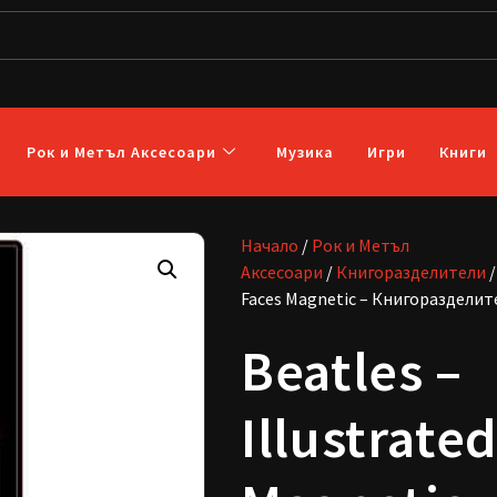
Рок и Метъл Аксесоари
Музика
Игри
Книги
Начало
/
Рок и Метъл
Аксесоари
/
Книгоразделители
/
Faces Magnetic – Книгоразделит
Beatles –
Illustrate