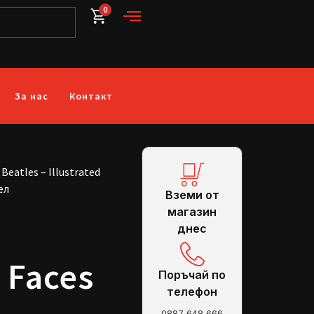
0
За нас
Контакт
 Beatles – Illustrated
ел
Вземи от
магазин
днес
d Faces
Поръчай по
телефон
0887 648 666