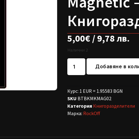
Magnetic 
Книгораз
5,00
€
/ 9,78 лв.
Налични 2
Добавяне в кол
Курс: 1 EUR = 1.95583 BGN
SKU
BTBKMKMAG02
Категория
Книгоразделители
Марка:
RockOff