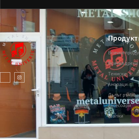
Продукт
Всички проду
Всички дрехи
Тениски
Анораци
Дълъг ръкав
Аксесоари
Шапки