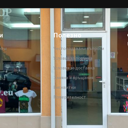
и
Полезно
кти
Често задавани въпроси
Условия за поръчка
Условия за доставка
Замяна и връщания
Бисквитки
Поверителност