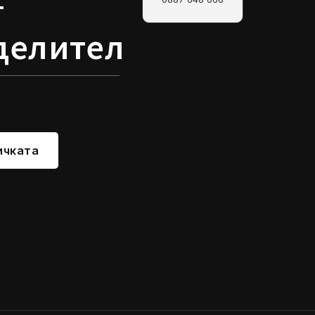
–
делител
ичката