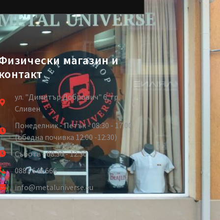
Физически магазин и
контакт
ул. "Димитър Добрович" 6, гр.
Сливен
Понеделник - Петък - 08:30 - 17:00
(обедна почивка 12:00 -12:30)
Събота - 08:30 - 12:30
0887 648 666
info@metaluniverse.eu