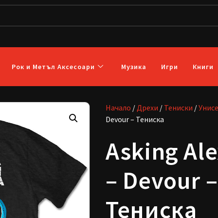
Рок и Метъл Аксесоари
Музика
Игри
Книги
Начало
/
Дрехи
/
Тениски
/
Унис
Devour – Тениска
Asking Al
– Devour –
Тениска