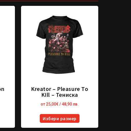
on
Kreator – Pleasure To
KIll – Тениска
от
25,00
€
/ 48,90 лв.
Избери размер