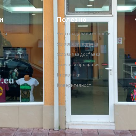
и
Полезно
кти
Често задавани въпроси
Условия за поръчка
Условия за доставка
Замяна и връщания
Бисквитки
Поверителност