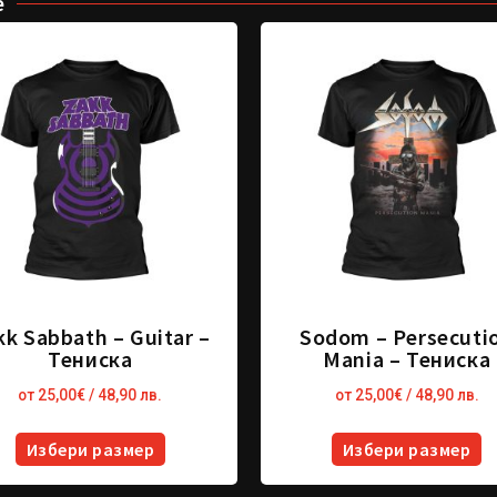
е
kk Sabbath – Guitar –
Sodom – Persecuti
Тениска
Mania – Тениска
от
25,00
€
/ 48,90 лв.
от
25,00
€
/ 48,90 лв.
Избери размер
Избери размер