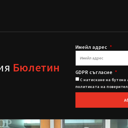
Имейл адрес
шия
Бюлетин
GDPR съгласие
С натискане на бутона 
политиката на поверител
А