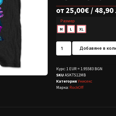
от
25,00
€
/ 48,90
Размер
M
L
XL
Добавяне в кол
Курс: 1 EUR = 1.95583 BGN
SKU
ASKTS12MB
Категория
Унисекс
Марка:
RockOff