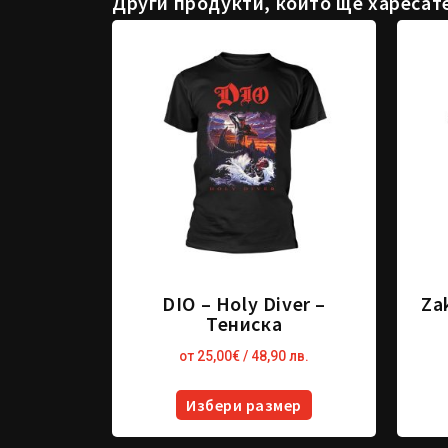
Други продукти, които ще харесат
DIO – Holy Diver –
Za
Тениска
от
25,00
€
/ 48,90 лв.
Избери размер