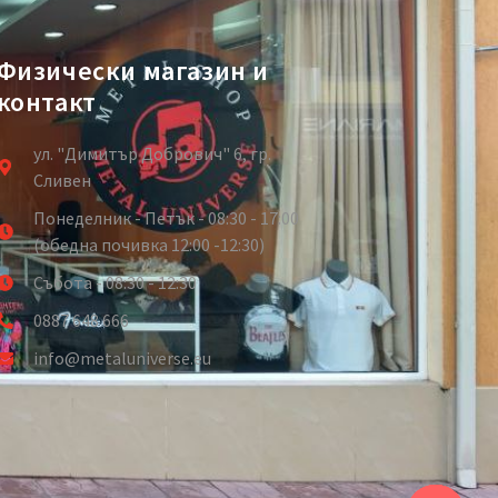
Физически магазин и
контакт
ул. "Димитър Добрович" 6, гр.
Сливен
Понеделник - Петък - 08:30 - 17:00
(обедна почивка 12:00 -12:30)
Събота - 08:30 - 12:30
0887 648 666
info@metaluniverse.eu