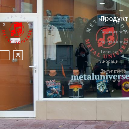
Продукт
Всички проду
Всички дрехи
Тениски
Анораци
Дълъг ръкав
Аксесоари
Шапки