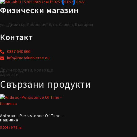
Физически магазин
ул. „Димитър Добрович“ 6, гр. Сливен, България
Контакт
0887 648 666
info@metaluniverse.eu
Други продукти, които ще
харесате
Свързани продукти
Anthrax – Persistence Of Time –
Нашивка
5,00
€
/ 9,78 лв.