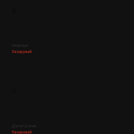
Анораци
Пазарувай
Дълъг ръкав
Пазарувай