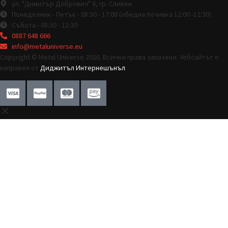
ул. "Димитър Добрович" 6, гр. Сливен
Понеделник - Петък - 08:30 - 17:00 (обедна почивка 12:00 -12:30)
Събота - 08:30 - 12:30
0887 648 666
info@metaluniverse.eu
Copyright © Metal Universe 2026. Всички права запазени. Уебсайтът е
направен от
Диджитъл Интернешънъл
.