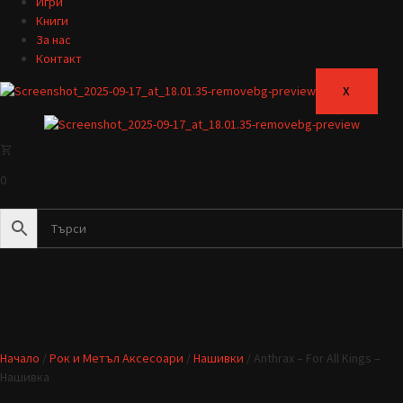
Игри
Книги
За нас
Контакт
X
0
Начало
/
Рок и Метъл Аксесоари
/
Нашивки
/ Anthrax – For All Kings –
Нашивка