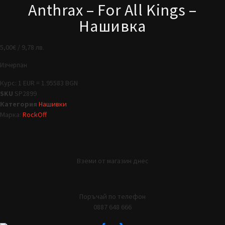
Anthrax – For All Kings –
Нашивка
5,00
€
/ 9,78 лв.
Изчерпан
Курс: 1 EUR = 1.95583 BGN
SKU
SP2899
Категория
Нашивки
Марка:
RockOff
Вземи от магазин днес
Поръчай по телефон
0887 648 666