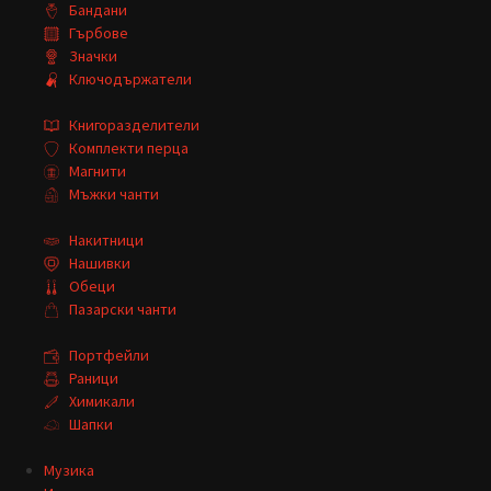
Бандани
Гърбове
Значки
Ключодържатели
Книгоразделители
Комплекти перца
Магнити
Мъжки чанти
Накитници
Нашивки
Обеци
Пазарски чанти
Портфейли
Раници
Химикали
Шапки
Музика