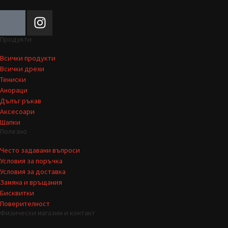
Продукти
Всички продукти
Всички дрехи
Тениски
Анораци
Дълъг ръкав
Аксесоари
Шапки
Полезно
Често задавани въпроси
Условия за поръчка
Условия за доставка
Замяна и връщания
Бисквитки
Поверителност
Физически магазин и контакт