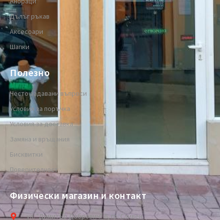
Анораци
Дълъг ръкав
Аксесоари
Шапки
Полезно
Често задавани въпроси
Условия за поръчка
Условия за доставка
Замяна и връщания
Бисквитки
Поверителност
Физически магазин и контакт
ул. "Димитър Добрович" 6, гр. Сливен