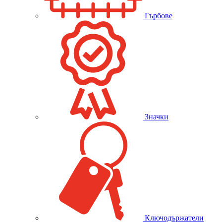
Гърбове
Значки
Ключодържатели