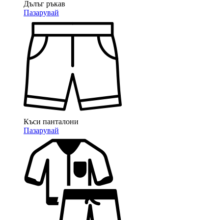
Дълъг ръкав
Пазарувай
Къси панталони
Пазарувай