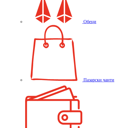
Обеци
Пазарски чанти