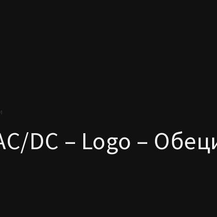
и
AC/DC – Logo – Обец