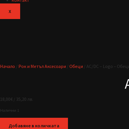
Контакт
X
Начало
/
Рок и Метъл Аксесоари
/
Обеци
/ AC/DC – Logo – Обец
18,00
€
/ 35,20 лв.
Налични 1
Добавяне в количката