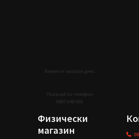
Вземи от магазин днес
Поръчай по телефон
0887 648 666
Физически
Ко
магазин
08