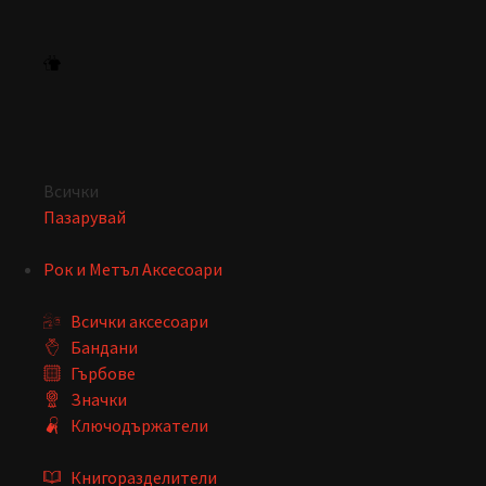
Всички
Пазарувай
Рок и Метъл Аксесоари
Всички аксесоари
Бандани
Гърбове
Значки
Ключодържатели
Книгоразделители