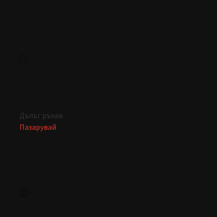
Дълъг ръкав
Пазарувай