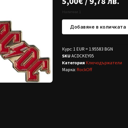
5,00
€
/ 9,78 лв.
Налични 1
Добавяне в количката
Курс: 1 EUR = 1.95583 BGN
SKU
ACDCKEY05
Категория
Ключодържатели
Марка:
RockOff