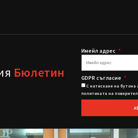
Имейл адрес
шия
Бюлетин
GDPR съгласие
С натискане на бутона 
политиката на поверител
А