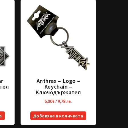
ar
Anthrax – Logo –
тел
Keychain –
Ключодържател
5,00
€
/ 9,78 лв.
а
Добавяне в количката