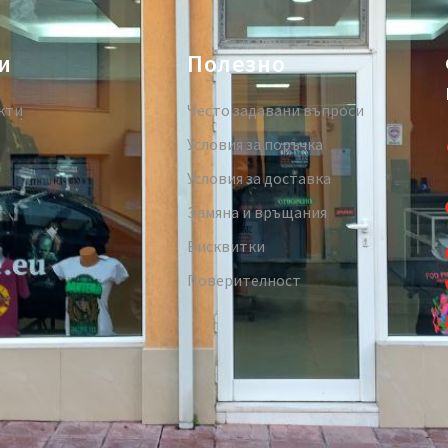
и
Полезно
кти
Често задавани въпроси
Условия за поръчка
Условия за доставка
Замяна и връщания
Бисквитки
Поверителност