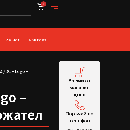
0
За нас
Контакт
AC/DC – Logo –
Вземи от
магазин
go –
днес
ржател
Поръчай по
телефон
0887 648 666