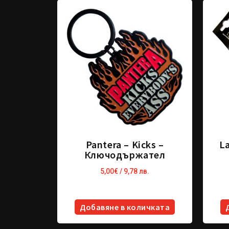
Pantera – Kicks –
L
Ключодържател
5,00
€
/ 9,78 лв.
Добавяне в количката