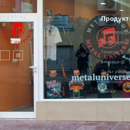
Продукт
Всички проду
Всички дрехи
Тениски
Анораци
Дълъг ръкав
Аксесоари
Шапки