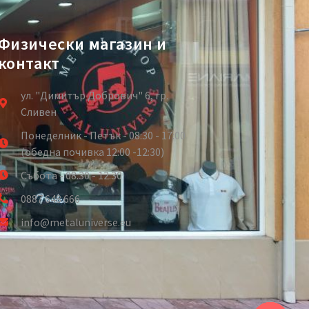
Физически магазин и
контакт
ул. "Димитър Добрович" 6, гр.
Сливен
Понеделник - Петък - 08:30 - 17:00
(обедна почивка 12:00 -12:30)
Събота - 08:30 - 12:30
0887 648 666
info@metaluniverse.eu