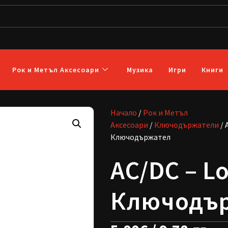
Рок и Метъл Аксесоари
Музика
Игри
Книги
Начало
/
Рок и Метъл
Аксесоари
/
Ключодържатели
/ 
Ключодържател
AC/DC – Lo
Ключодъ