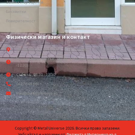
Замяна и връщания
Бисквитки
Поверителност
Физически магазин и контакт
ул. "Димитър Добрович" 6, гр. Сливен
Понеделник - Петък - 08:30 - 17:00 (обедна почивка 12:00
-12:30)
Събота - 08:30 - 12:30
0887 648 666
info@metaluniverse.eu
Copyright © Metal Universe 2026. Всички права запазени.
Уебсайтът е направен от
Диджитъл Интернешънъл
.