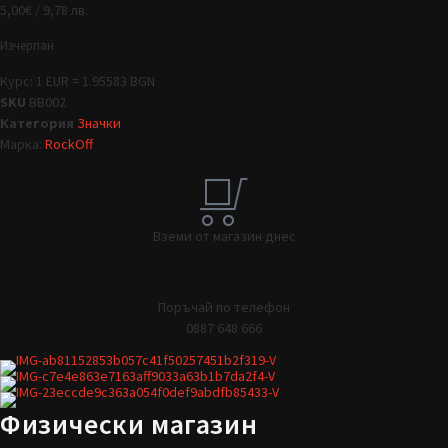
5,00
€
/ 9,78 лв.
Изчерпан
Курс: 1 EUR = 1.95583 BGN
SKU
BB002
Категория
Значки
Марка:
RockOff
Вземи от магазин днес
Поръчай по телефон
0887 648 666
Физически магазин