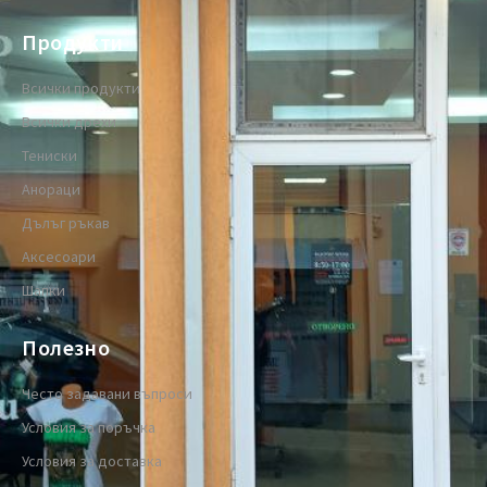
Продукти
Всички продукти
Всички дрехи
Тениски
Анораци
Дълъг ръкав
Аксесоари
Шапки
Полезно
Често задавани въпроси
Условия за поръчка
Условия за доставка