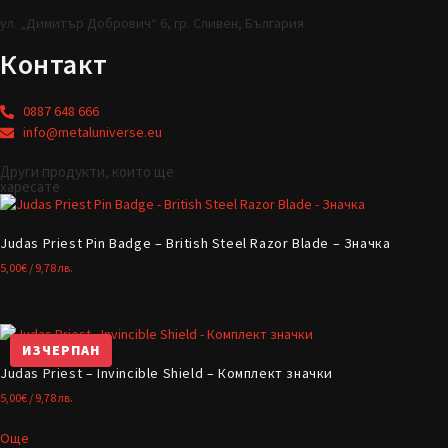
ул. „Димитър Добрович“ 6, гр. Сливен, България
Контакт
0887 648 666
info@metaluniverse.eu
Други продукти, които ще
харесате
Judas Priest Pin Badge – British Steel Razor Blade – Значка
5,00
€
/ 9,78 лв.
ИЗЧЕРПАН
Judas Priest – Invincible Shield – Комплект значки
5,00
€
/ 9,78 лв.
Още