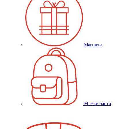
Магнити
Мъжки чанти