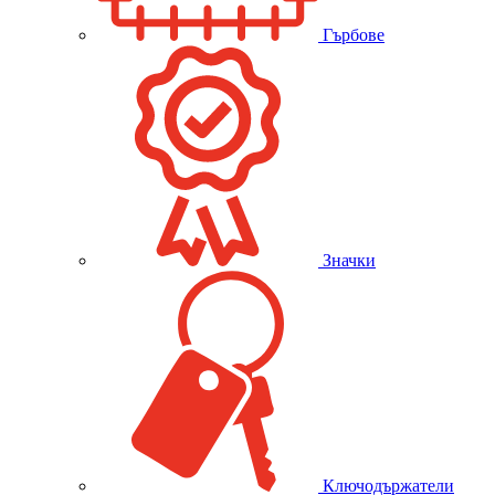
Гърбове
Значки
Ключодържатели