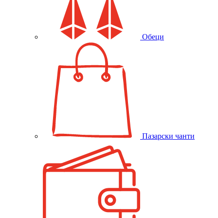
Обеци
Пазарски чанти