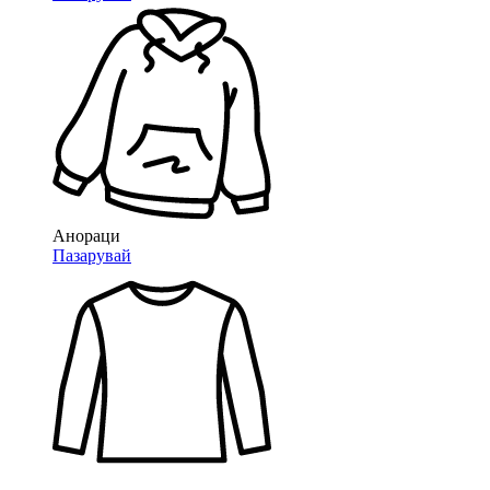
Анораци
Пазарувай