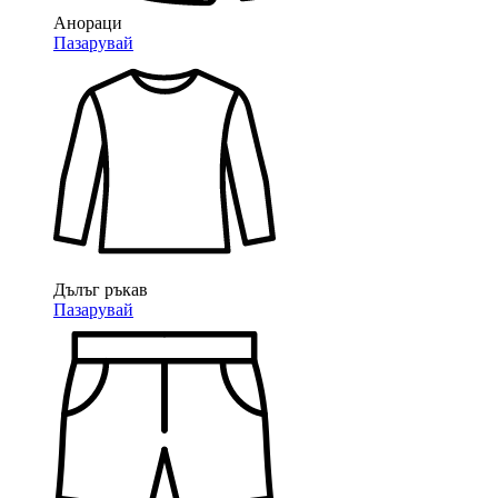
Анораци
Пазарувай
Дълъг ръкав
Пазарувай