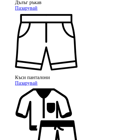
Дълъг ръкав
Пазарувай
Къси панталони
Пазарувай