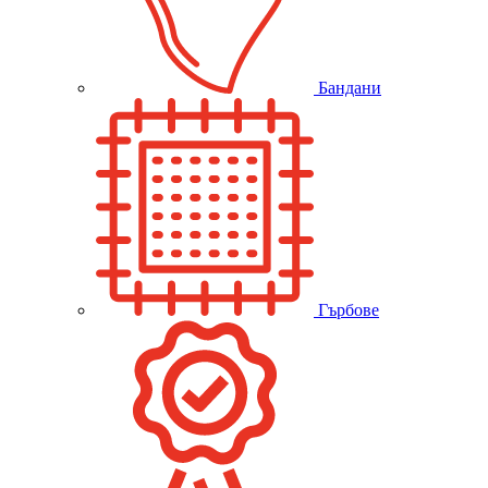
Бандани
Гърбове