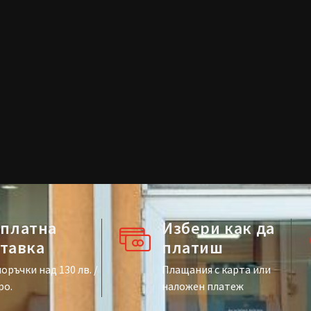
зплатна
Избери как да
тавка
платиш
оръчки над 130 лв. /
Плащания с карта или
ро.
наложен платеж