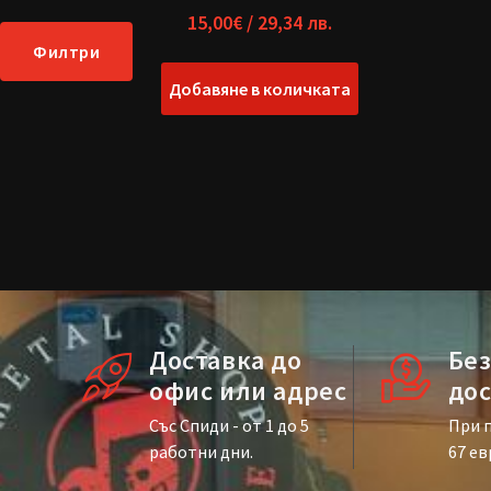
15,00
€
/ 29,34 лв.
Филтри
Добавяне в количката
Доставка до
Бе
офис или адрес
дос
Със Спиди - от 1 до 5
При п
работни дни.
67 ев