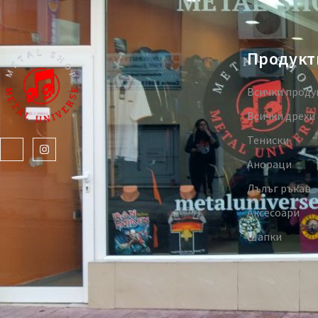
Продукт
Всички проду
Всички дрехи
Тениски
Анораци
Дълъг ръкав
Аксесоари
Шапки