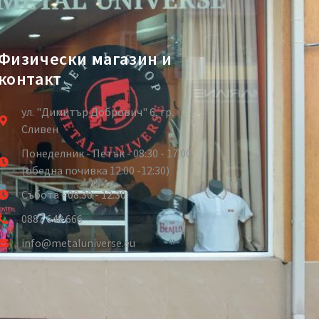
Физически магазин и
контакт
ул. "Димитър Добрович" 6, гр.
Сливен
Понеделник - Петък - 08:30 - 17:00
(обедна почивка 12:00 -12:30)
Събота - 08:30 - 12:30
0887 648 666
info@metaluniverse.eu