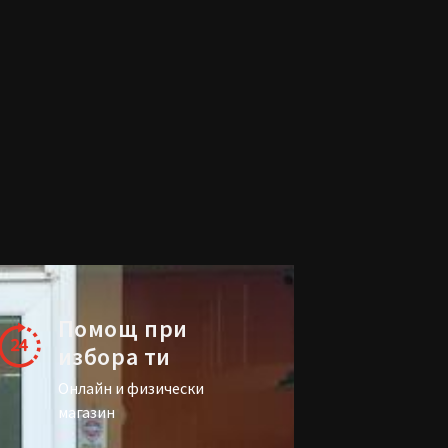
Помощ при
избора ти
Онлайн и физически
магазин