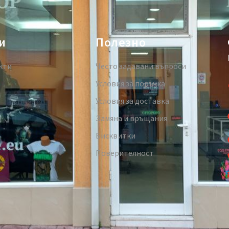
и
Полезно
кти
Често задавани въпроси
Условия за поръчка
Условия за доставка
Замяна и връщания
Бисквитки
Поверителност