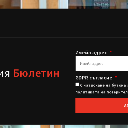
Имейл адрес
шия
Бюлетин
GDPR съгласие
С натискане на бутона 
политиката на поверител
А