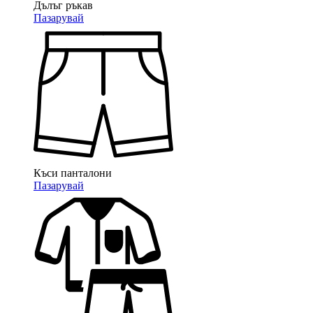
Дълъг ръкав
Пазарувай
Къси панталони
Пазарувай