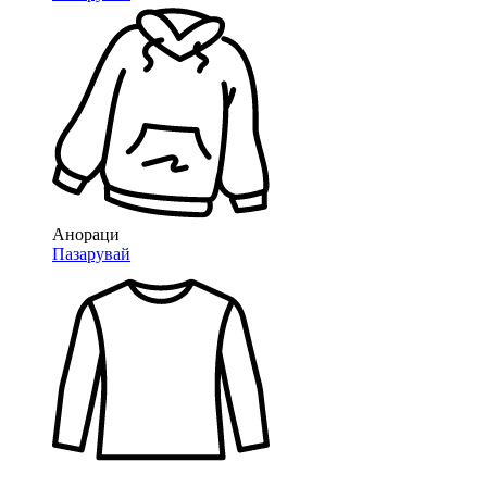
Анораци
Пазарувай