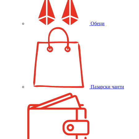
Обеци
Пазарски чанти