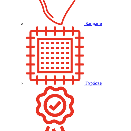
Бандани
Гърбове