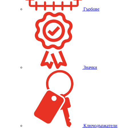
Гърбове
Значки
Ключодържатели