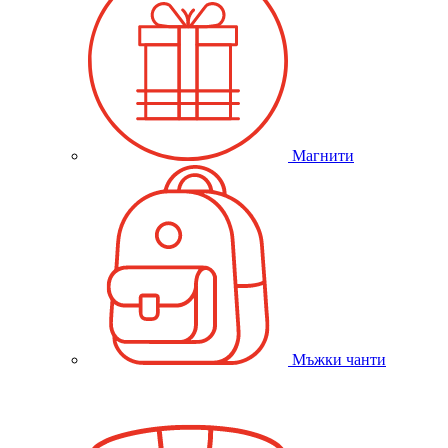
Магнити
Мъжки чанти