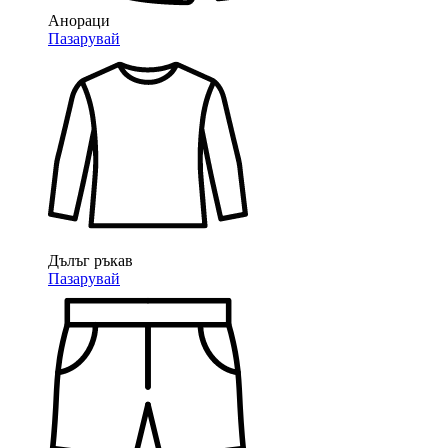
Анораци
Пазарувай
Дълъг ръкав
Пазарувай